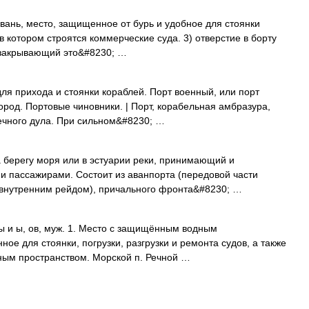
 гавань, место, защищенное от бурь и удобное для стоянки
в котором строятся коммерческие суда. 3) отверстие в борту
, закрывающий это&#8230; …
для прихода и стоянки кораблей. Порт военный, или порт
ород. Портовые чиновники. | Порт, корабельная амбразура,
шечного дула. При сильном&#8230; …
 берегу моря или в эстуарии реки, принимающий и
и пассажирами. Состоит из аванпорта (передовой части
и внутренним рейдом), причального фронта&#8230; …
 ы и ы, ов, муж. 1. Место с защищённым водным
ое для стоянки, погрузки, разгрузки и ремонта судов, а также
ным пространством. Морской п. Речной …