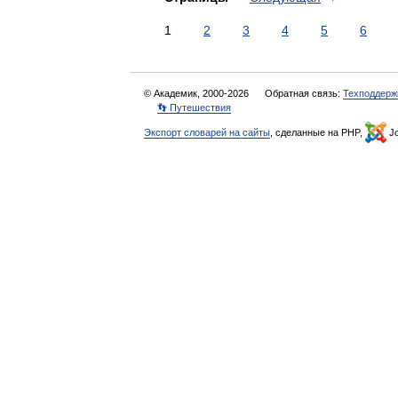
1
2
3
4
5
6
© Академик, 2000-2026
Обратная связь:
Техподдерж
👣 Путешествия
Экспорт словарей на сайты
, сделанные на PHP,
Jo