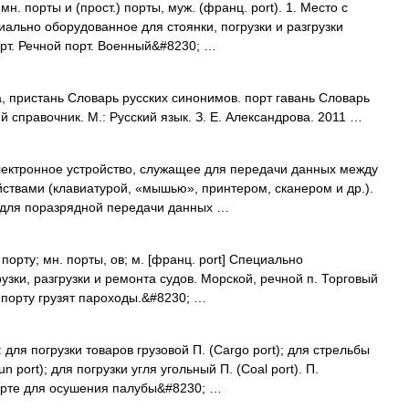
мн. порты и (прост.) порты, муж. (франц. port). 1. Место с
ально оборудованное для стоянки, погрузки и разгрузки
порт. Речной порт. Военный&#8230; …
, пристань Словарь русских синонимов. порт гавань Словарь
й справочник. М.: Русский язык. З. Е. Александрова. 2011 …
электронное устройство, служащее для передачи данных между
твами (клавиатурой, «мышью», принтером, сканером и др.).
 для поразрядной передачи данных …
 порту; мн. порты, ов; м. [франц. port] Специально
узки, разгрузки и ремонта судов. Морской, речной п. Торговый
В порту грузят пароходы.&#8230; …
 для погрузки товаров грузовой П. (Cargo port); для стрельбы
port); для погрузки угля угольный П. (Coal port). П.
орте для осушения палубы&#8230; …