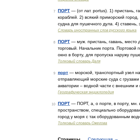
ПОРТ
— (от лат. portus). 1) пристань,
7
кораблей. 2) всякий приморский город, 
судна для пушечного дула. 4) ставень
Словарь иностранных слов русского языка
ПОРТ
— муж. пристань, гавань, место 
8
торговый. Начальник порта. Портовой г
окно в борту, для пропуска наружу пу
Толковый словарь Даля
порт
— морской, транспортный узел на
9
отправляющий морские суда с грузами 
акватории – водной части с внешним 
Географическая энциклопедия
ПОРТ
— ПОРТ, а, о порте, в порту, мн.
10
пространством, специально оборудованн
город у моря с так оборудованным вод
Толковый словарь Ожегова
Страницы
Следующая
→