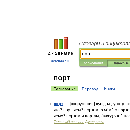
Словари и энциклоп
academic.ru
Толкования
Переводы
порт
Толкование
Перевод
Книги
порт
— [сооружение] сущ., м., употр. с
1
что? порт, чем? портом, о чём? о порте 
чему? портам и портам, (вижу) что? п
Толковый словарь Дмитриева