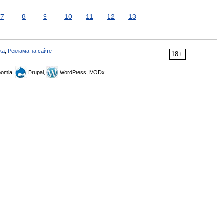
7
8
9
10
11
12
13
ка
,
Реклама на сайте
18+
omla,
Drupal,
WordPress, MODx.