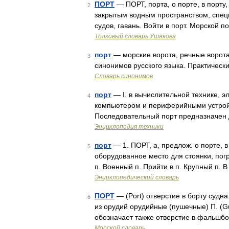
ПОРТ
— ПОРТ, порта, о порте, в порту, 
2
закрытым водным пространством, специ
судов, гавань. Войти в порт. Морской 
Толковый словарь Ушакова
порт
— морские ворота, речные ворота
3
синонимов русского языка. Практически
Словарь синонимов
порт
— I. в вычислительной технике, 
4
компьютером и периферийными устройс
Последовательный порт предназначен
Энциклопедия техники
порт
— 1. ПОРТ, а, предлож. о порте, в
5
оборудованное место для стоянки, погр
п. Военный п. Прийти в п. Крупный п. 
Энциклопедический словарь
ПОРТ
— (Port) отверстие в борту судна:
6
из орудий орудийные (пушечные) П. (Gun 
обозначает также отверстие в фальшб
Морской словарь