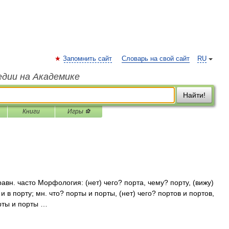
Запомнить сайт
Словарь на свой сайт
RU
едии на Академике
Найти!
Книги
Игры ⚽
равн. часто Морфология: (нет) чего? порта, чему? порту, (вижу)
и в порту; мн. что? порты и порты, (нет) чего? портов и портов,
орты и порты …